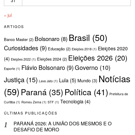
31
« jul
ARTIGOS
Brasil
(50)
Bolsonaro
(8)
Banco Master
(2)
Curiosidades
(9)
Eleições 2020
Educação
(2)
Eleições 2018
(1)
Eleições 2026
(20)
(4)
Eleições 2024
(2)
Eleições 2022
(1)
Governo
(10)
Flávio Bolsonaro
(9)
Esporte
(1)
Notícias
Justiça
(15)
Lula
(5)
Mundo
(3)
Lava Jato
(1)
(59)
Política
(41)
Paraná
(35)
Prefeitura de
Tecnologia
(4)
Curitiba
(1)
Romeu Zema
(1)
STF
(1)
ÚLTIMAS PUBLICAÇÕES
PARANÁ 2026: A UNIÃO DOS MESMOS E O
DESAFIO DE MORO