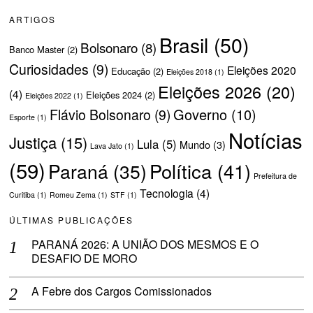
ARTIGOS
Brasil
(50)
Bolsonaro
(8)
Banco Master
(2)
Curiosidades
(9)
Eleições 2020
Educação
(2)
Eleições 2018
(1)
Eleições 2026
(20)
(4)
Eleições 2024
(2)
Eleições 2022
(1)
Governo
(10)
Flávio Bolsonaro
(9)
Esporte
(1)
Notícias
Justiça
(15)
Lula
(5)
Mundo
(3)
Lava Jato
(1)
(59)
Política
(41)
Paraná
(35)
Prefeitura de
Tecnologia
(4)
Curitiba
(1)
Romeu Zema
(1)
STF
(1)
ÚLTIMAS PUBLICAÇÕES
PARANÁ 2026: A UNIÃO DOS MESMOS E O
DESAFIO DE MORO
A Febre dos Cargos Comissionados