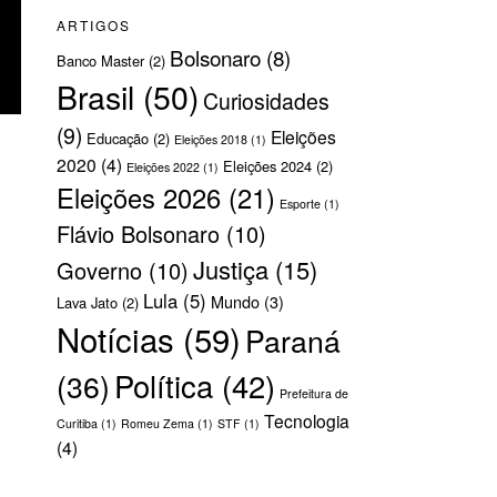
ARTIGOS
Bolsonaro
(8)
Banco Master
(2)
Brasil
(50)
Curiosidades
(9)
Eleições
Educação
(2)
Eleições 2018
(1)
2020
(4)
Eleições 2024
(2)
Eleições 2022
(1)
Eleições 2026
(21)
Esporte
(1)
Flávio Bolsonaro
(10)
Justiça
(15)
Governo
(10)
Lula
(5)
Mundo
(3)
Lava Jato
(2)
Notícias
(59)
Paraná
Política
(42)
(36)
Prefeitura de
Tecnologia
Curitiba
(1)
Romeu Zema
(1)
STF
(1)
(4)