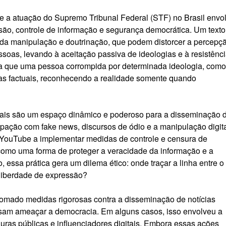
 e a atuação do Supremo Tribunal Federal (STF) no Brasil envo
ão, controle de informação e segurança democrática. Um texto
ca da manipulação e doutrinação, que podem distorcer a percepç
ssoas, levando à aceitação passiva de ideologias e à resistênc
na que uma pessoa corrompida por determinada ideologia, como
as factuais, reconhecendo a realidade somente quando
ais são um espaço dinâmico e poderoso para a disseminação 
upação com fake news, discursos de ódio e a manipulação digit
 YouTube a implementar medidas de controle e censura de
como uma forma de proteger a veracidade da informação e a
, essa prática gera um dilema ético: onde traçar a linha entre o
liberdade de expressão?
tomado medidas rigorosas contra a disseminação de notícias
ssam ameaçar a democracia. Em alguns casos, isso envolveu a
guras públicas e influenciadores digitais. Embora essas ações