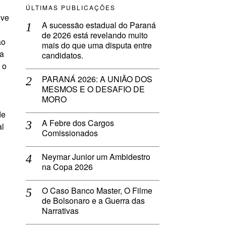
ÚLTIMAS PUBLICAÇÕES
lve
A sucessão estadual do Paraná
de 2026 está revelando muito
ão
mais do que uma disputa entre
ia
candidatos.
 o
PARANÁ 2026: A UNIÃO DOS
MESMOS E O DESAFIO DE
MORO
de
A Febre dos Cargos
al
Comissionados
Neymar Junior um Ambidestro
na Copa 2026
O Caso Banco Master, O Filme
de Bolsonaro e a Guerra das
Narrativas