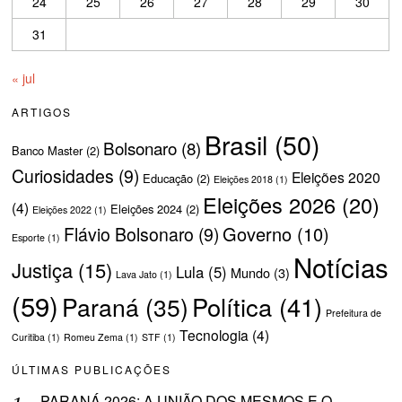
24
25
26
27
28
29
30
31
« jul
ARTIGOS
Brasil
(50)
Bolsonaro
(8)
Banco Master
(2)
Curiosidades
(9)
Eleições 2020
Educação
(2)
Eleições 2018
(1)
Eleições 2026
(20)
(4)
Eleições 2024
(2)
Eleições 2022
(1)
Governo
(10)
Flávio Bolsonaro
(9)
Esporte
(1)
Notícias
Justiça
(15)
Lula
(5)
Mundo
(3)
Lava Jato
(1)
(59)
Política
(41)
Paraná
(35)
Prefeitura de
Tecnologia
(4)
Curitiba
(1)
Romeu Zema
(1)
STF
(1)
ÚLTIMAS PUBLICAÇÕES
PARANÁ 2026: A UNIÃO DOS MESMOS E O