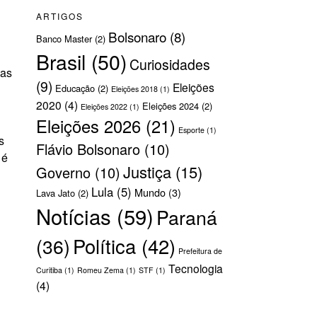
ARTIGOS
Bolsonaro
(8)
Banco Master
(2)
Brasil
(50)
Curiosidades
uas
(9)
Eleições
Educação
(2)
Eleições 2018
(1)
2020
(4)
Eleições 2024
(2)
Eleições 2022
(1)
Eleições 2026
(21)
Esporte
(1)
s
Flávio Bolsonaro
(10)
 é
Justiça
(15)
Governo
(10)
Lula
(5)
Mundo
(3)
Lava Jato
(2)
Notícias
(59)
Paraná
Política
(42)
(36)
Prefeitura de
Tecnologia
Curitiba
(1)
Romeu Zema
(1)
STF
(1)
(4)