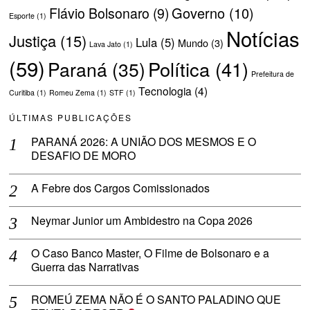
Governo
(10)
Flávio Bolsonaro
(9)
Esporte
(1)
Notícias
Justiça
(15)
Lula
(5)
Mundo
(3)
Lava Jato
(1)
(59)
Política
(41)
Paraná
(35)
Prefeitura de
Tecnologia
(4)
Curitiba
(1)
Romeu Zema
(1)
STF
(1)
ÚLTIMAS PUBLICAÇÕES
PARANÁ 2026: A UNIÃO DOS MESMOS E O
DESAFIO DE MORO
A Febre dos Cargos Comissionados
Neymar Junior um Ambidestro na Copa 2026
O Caso Banco Master, O Filme de Bolsonaro e a
Guerra das Narrativas
ROMEÚ ZEMA NÃO É O SANTO PALADINO QUE