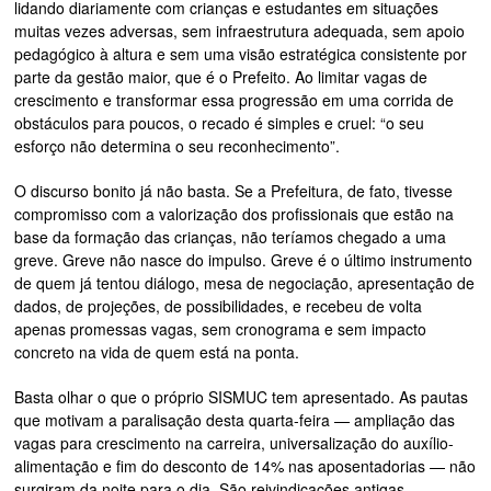
lidando diariamente com crianças e estudantes em situações
muitas vezes adversas, sem infraestrutura adequada, sem apoio
pedagógico à altura e sem uma visão estratégica consistente por
parte da gestão maior, que é o Prefeito. Ao limitar vagas de
crescimento e transformar essa progressão em uma corrida de
obstáculos para poucos, o recado é simples e cruel: “o seu
esforço não determina o seu reconhecimento”.
O discurso bonito já não basta. Se a Prefeitura, de fato, tivesse
compromisso com a valorização dos profissionais que estão na
base da formação das crianças, não teríamos chegado a uma
greve. Greve não nasce do impulso. Greve é o último instrumento
de quem já tentou diálogo, mesa de negociação, apresentação de
dados, de projeções, de possibilidades, e recebeu de volta
apenas promessas vagas, sem cronograma e sem impacto
concreto na vida de quem está na ponta.
Basta olhar o que o próprio SISMUC tem apresentado. As pautas
que motivam a paralisação desta quarta-feira — ampliação das
vagas para crescimento na carreira, universalização do auxílio-
alimentação e fim do desconto de 14% nas aposentadorias — não
surgiram da noite para o dia. São reivindicações antigas,