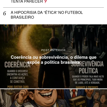
TENTA PARECER
A HIPOCRISIA DA “ÉTICA” NO FUTEBOL
BRASILEIRO
POST ANTERIOR
Coerência ou sobrevivência, o dilema que
expõe a política brasileira