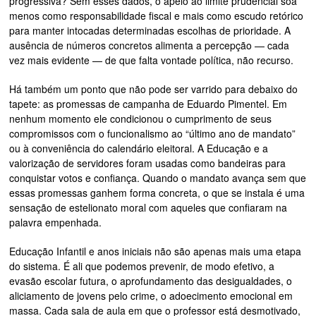
progressiva? Sem esses dados, o apelo ao limite prudencial soa
menos como responsabilidade fiscal e mais como escudo retórico
para manter intocadas determinadas escolhas de prioridade. A
ausência de números concretos alimenta a percepção — cada
vez mais evidente — de que falta vontade política, não recurso.
Há também um ponto que não pode ser varrido para debaixo do
tapete: as promessas de campanha de Eduardo Pimentel. Em
nenhum momento ele condicionou o cumprimento de seus
compromissos com o funcionalismo ao “último ano de mandato”
ou à conveniência do calendário eleitoral. A Educação e a
valorização de servidores foram usadas como bandeiras para
conquistar votos e confiança. Quando o mandato avança sem que
essas promessas ganhem forma concreta, o que se instala é uma
sensação de estelionato moral com aqueles que confiaram na
palavra empenhada.
Educação Infantil e anos iniciais não são apenas mais uma etapa
do sistema. É ali que podemos prevenir, de modo efetivo, a
evasão escolar futura, o aprofundamento das desigualdades, o
aliciamento de jovens pelo crime, o adoecimento emocional em
massa. Cada sala de aula em que o professor está desmotivado,